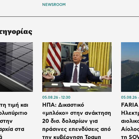
NEWSROOM
τηγορίας
05.08.26
12:30
05.08.26
η τιμή και
ΗΠΑ: Δικαστικό
FARIA
ολυπύριτιο
«μπλόκο» στην ανάκτηση
Ηλεκτ
 στην
20 δισ. δολαρίων για
αιολικ
αρχία στα
πράσινες επενδύσεις από
Αίολος
ά
την κυβέρνηση Τραμπ
τη SOV