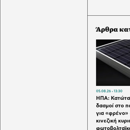
Άρθρα κα
05.08.26
13:30
ΗΠΑ: Κατώτατ
δασμοί στο π
για «φρένο»
κινεζική κυρι
φωτοβολταϊκ