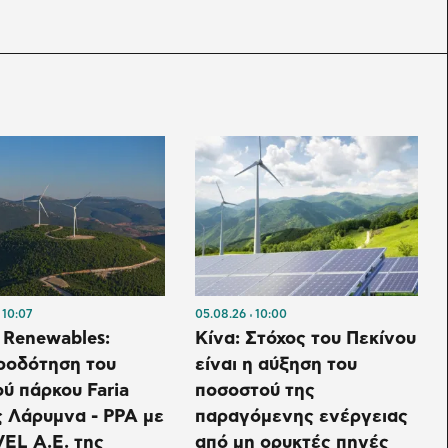
10:07
05.08.26
10:00
 Renewables:
Κίνα: Στόχος του Πεκίνου
ροδότηση του
είναι η αύξηση του
ού πάρκου Faria
ποσοστού της
 Λάρυμνα - PPA με
παραγόμενης ενέργειας
EL Α.Ε. της
από μη ορυκτές πηγές