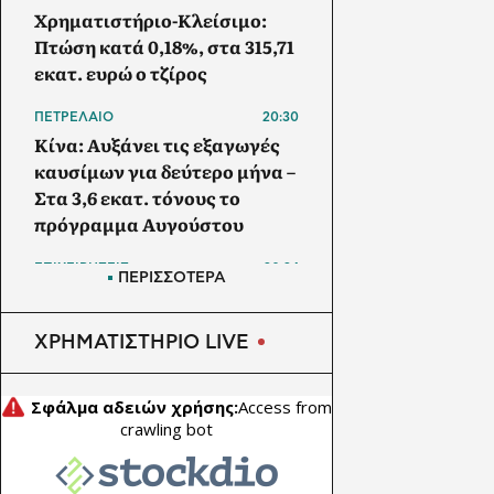
Χρηματιστήριο-Κλείσιμο:
Πτώση κατά 0,18%, στα 315,71
εκατ. ευρώ ο τζίρος
ΠΕΤΡΕΛΑΙΟ
20:30
Κίνα: Αυξάνει τις εξαγωγές
καυσίμων για δεύτερο μήνα –
Στα 3,6 εκατ. τόνους το
πρόγραμμα Αυγούστου
ΕΠΙΧΕΙΡΗΣΕΙΣ
20:24
ΠΕΡΙΣΣΟΤΕΡΑ
ΔΕΗ: Σε τροχιά για EBITDA
2,4 δισ. ευρώ – Προχωρούν
ΧΡΗΜΑΤΙΣΤΗΡΙΟ LIVE
data center και συνεργασία
με Vodafone
ΕΠΙΧΕΙΡΗΣΕΙΣ
20:05
Viohalco: Άλμα 62% στα
κέρδη προ φόρων - Νέα