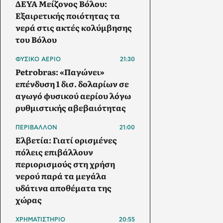
ΔΕΥΑ Μείζονος Βόλου:
Εξαιρετικής ποιότητας τα
νερά στις ακτές κολύμβησης
του Βόλου
ΦΥΣΙΚΟ ΑΕΡΙΟ
21:30
Petrobras: «Παγώνει»
επένδυση 1 δισ. δολαρίων σε
αγωγό φυσικού αερίου λόγω
ρυθμιστικής αβεβαιότητας
ΠΕΡΙΒΑΛΛΟΝ
21:00
Ελβετία: Γιατί ορισμένες
πόλεις επιβάλλουν
περιορισμούς στη χρήση
νερού παρά τα μεγάλα
υδάτινα αποθέματα της
χώρας
ΧΡΗΜΑΤΙΣΤΗΡΙΟ
20:55