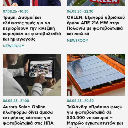
07.08.26
10:30
06.08.26
22:30
Τραμπ: Δασμοί και
ORLEN: Εξαγορά υβριδικού
ελάχιστες τιμές για να
έργου ΑΠΕ 216 MW στην
περιορίσουν την κινεζική
Πολωνία με φωτοβολταϊκά
κυριαρχία σε φωτοβολταϊκά
και αιολικά
και ημιαγωγούς
NEWSROOM
NEWSROOM
06.08.26
21:00
06.08.26
20:30
Aurora Solar: Online
Ταϊλάνδη: «Πράσινο φως»
πλατφόρμα δίνει άμεσα
για φωτοβολταϊκά σε
εκτιμήσεις κόστους για
500.000 νοικοκυριά –
φωτοβολταϊκά στις ΗΠΑ
Μητρώο εγκαταστατών και