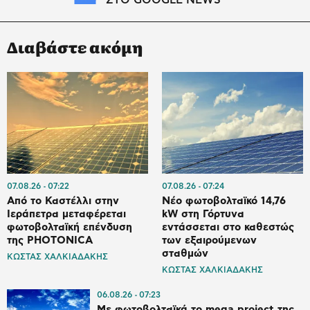
ΣΤΟ GOOGLE NEWS
Διαβάστε ακόμη
07.08.26
07:22
07.08.26
07:24
Από το Καστέλλι στην
Νέο φωτοβολταϊκό 14,76
Ιεράπετρα μεταφέρεται
kW στη Γόρτυνα
φωτοβολταϊκή επένδυση
εντάσσεται στο καθεστώς
της PHOTONICA
των εξαιρούμενων
σταθμών
ΚΩΣΤΑΣ ΧΑΛΚΙΑΔΑΚΗΣ
ΚΩΣΤΑΣ ΧΑΛΚΙΑΔΑΚΗΣ
06.08.26
07:23
Με φωτοβολταϊκά το mega project της