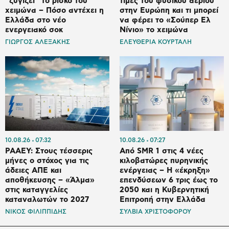
“ζυγίζει” το ρίσκο του
τιμές του φυσικού αερίου
χειμώνα – Πόσο αντέχει η
στην Ευρώπη και τι μπορεί
Ελλάδα στο νέο
να φέρει το «Σούπερ Ελ
ενεργειακό σοκ
Νίνιο» το χειμώνα
ΓΙΩΡΓΟΣ ΑΛΕΞΑΚΗΣ
ΕΛΕΥΘΕΡΙΑ ΚΟΥΡΤΑΛΗ
10.08.26
07:32
10.08.26
07:27
ΡΑΑΕΥ: Στους τέσσερις
Από SMR 1 στις 4 νέες
μήνες ο στόχος για τις
κιλοβατώρες πυρηνικής
άδειες ΑΠΕ και
ενέργειας – Η «έκρηξη»
αποθήκευσης – «Άλμα»
επενδύσεων 6 τρις έως το
στις καταγγελίες
2050 και η Κυβερνητική
καταναλωτών το 2027
Επιτροπή στην Ελλάδα
ΝΙΚΟΣ ΦΙΛΙΠΠΙΔΗΣ
ΣΥΛΒΙΑ ΧΡΙΣΤΟΦΟΡΟΥ