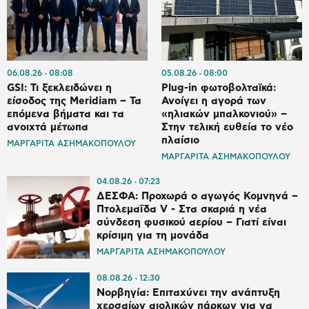
06.08.26
08:08
05.08.26
08:00
GSI: Τι ξεκλειδώνει η
Plug-in φωτοβολταϊκά:
είσοδος της Meridiam – Τα
Ανοίγει η αγορά των
επόμενα βήματα και τα
«ηλιακών μπαλκονιού» –
ανοιχτά μέτωπα
Στην τελική ευθεία το νέο
πλαίσιο
ΜΑΡΓΑΡΙΤΑ ΑΣΗΜΑΚΟΠΟΥΛΟΥ
ΜΑΡΓΑΡΙΤΑ ΑΣΗΜΑΚΟΠΟΥΛΟΥ
04.08.26
07:23
ΔΕΣΦΑ: Προχωρά ο αγωγός Κομνηνά –
Πτολεμαΐδα V - Στα σκαριά η νέα
σύνδεση φυσικού αερίου – Γιατί είναι
κρίσιμη για τη μονάδα
ΜΑΡΓΑΡΙΤΑ ΑΣΗΜΑΚΟΠΟΥΛΟΥ
08.08.26
12:30
Νορβηγία: Επιταχύνει την ανάπτυξη
χερσαίων αιολικών πάρκων για να