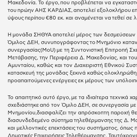
Μακεδονία. Το έργο, που προβλέπεται να εγκαταστ
του πρώην ΑΗΣ ΚΑΡΔΙΑΣ, αποτελεί εξολοκλήρου ε
ύψους περίπου €80 εκ. και αναμένεται να τεθεί σε λ
Η μονάδα ΣΗΘΥΑ αποτελεί μέρος των δεσμεύσεων π
Όμιλος ΔΕΗ, συνυπογράφοντας το Μνημόνιο καταν
συνεργασίας(MoU) με τη Συντονιστική Επιτροπή Σχ
Μετάβασης, την Περιφέρεια Δ. Μακεδονίας, και το
Αμυνταίου, καθώς και τον Διαχειριστή Εθνικού Συσ
κατασκευή της μονάδας ξεκινά καθώς ολοκληρώθη
προαπαιτούμενες ενέργειες εκ μέρους των υπόλοι
Το απαιτητικό αυτό έργο, με τα ιδιαίτερα τεχνικά χα
σχεδιάστηκε από τον Όμιλο ΔΕΗ, σε συνεργασία με
Μνημονίου,διασφαλίζει την απρόσκοπτη παροχή θε
διασυνδεδεμένο σύστημα τηλεθέρμανσης της Δ. Μα
και μελλοντικές επεκτάσεις του συστήματος, όπως 
Δημοτικές Επιχειρήσεις Τηλεθέρμανσης. Ταυτόχρονα