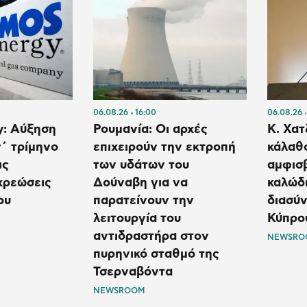
06.08.26
16:00
06.08.26
y: Αύξηση
Ρουμανία: Οι αρχές
Κ. Χατ
΄ τρίμηνο
επιχειρούν την εκτροπή
κάλαθ
ις
των υδάτων του
αμφισβ
χρεώσεις
Δούναβη για να
καλώδι
ου
παρατείνουν την
διασύ
λειτουργία του
Κύπρο
αντιδραστήρα στον
NEWSRO
πυρηνικό σταθμό της
Τσερναβόντα
NEWSROOM