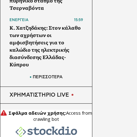
πυρηνικό σταθμό της
Τσερναβόντα
ΕΝΕΡΓΕΙΑ
15:59
Κ. Χατζηδάκης: Στον κάλαθο
των αχρήστων οι
αμφισβητήσεις για το
καλώδιο της ηλεκτρικής
διασύνδεσης Ελλάδας-
Κύπρου
ΠΕΤΡΕΛΑΙΟ
15:30
ΠΕΡΙΣΣΟΤΕΡΑ
Sinopec: Στροφή στο ρωσικό
πετρέλαιο καθώς ο πόλεμος
ΧΡΗΜΑΤΙΣΤΗΡΙΟ LIVE
με το Ιράν περιορίζει τις
προμήθειες από τη Μέση
Ανατολή
ΑΠΕ
15:00
Αυστραλία: Στα 3 δισ.