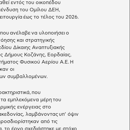
αθεί εντός του οικοπέδου
πένδυση του Ομίλου ΔΕΗ,
ειτουργία έως το τέλος του 2026.
ου ανέλαβε να υλοποιήσει ο
όησης και στρατηγικής
εδίου Δίκαιης Αναπτυξιακής
υς Δήμους Κοζάνης, Εορδαίας,
τήματος Φυσικού Αερίου Α.Ε. Η
καν οι
πων συμβαλλομένων.
ρακτηριστικά, που
 τα εμπλεκόμενα μέρη του
ρμικής ενέργειας στο
κεδονίας, λαμβάνοντας υπ’ όψιν
προσδιορίστηκαν από τις
, το έργο σχεδιάστηκε με στόχο