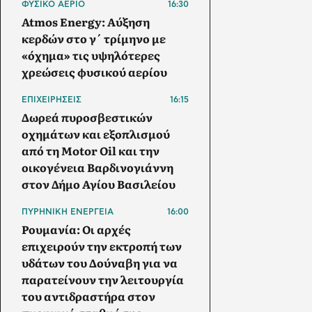
ΦΥΣΙΚΟ ΑΕΡΙΟ
16:30
Atmos Energy: Αύξηση
κερδών στο γ΄ τρίμηνο με
«όχημα» τις υψηλότερες
χρεώσεις φυσικού αερίου
ΕΠΙΧΕΙΡΗΣΕΙΣ
16:15
Δωρεά πυροσβεστικών
οχημάτων και εξοπλισμού
από τη Motor Oil και την
οικογένεια Βαρδινογιάννη
στον Δήμο Αγίου Βασιλείου
ΠΥΡΗΝΙΚΗ ΕΝΕΡΓΕΙΑ
16:00
Ρουμανία: Οι αρχές
επιχειρούν την εκτροπή των
υδάτων του Δούναβη για να
παρατείνουν την λειτουργία
του αντιδραστήρα στον