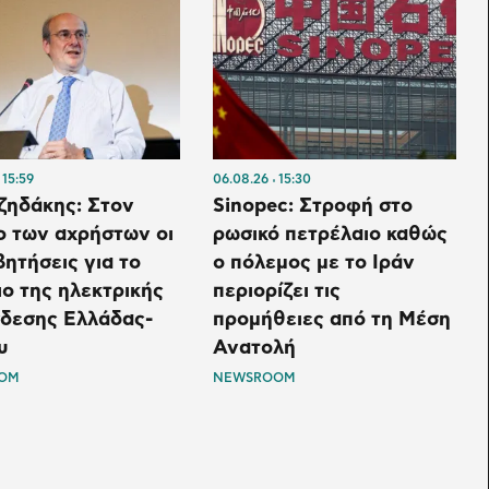
15:59
06.08.26
15:30
ζηδάκης: Στον
Sinopec: Στροφή στο
ο των αχρήστων οι
ρωσικό πετρέλαιο καθώς
ητήσεις για το
ο πόλεμος με το Ιράν
ο της ηλεκτρικής
περιορίζει τις
νδεσης Ελλάδας-
προμήθειες από τη Μέση
υ
Ανατολή
OM
NEWSROOM