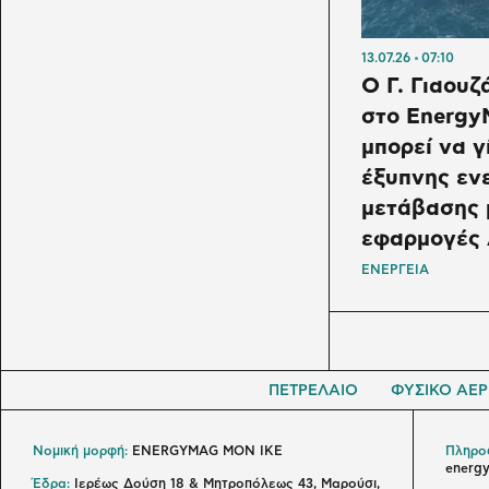
13.07.26
07:10
Ο Γ. Γιαουζ
στο Energy
μπορεί να γ
έξυπνης εν
μετάβασης 
εφαρμογές
ΕΝΕΡΓΕΙΑ
ΠΕΤΡΕΛΑΙΟ
ΦΥΣΙΚΟ ΑΕΡ
Νομική μορφή:
ENERGYMAG MON IKE
Πληροφ
energ
Έδρα:
Ιερέως Δούση 18 & Μητροπόλεως 43, Μαρούσι,