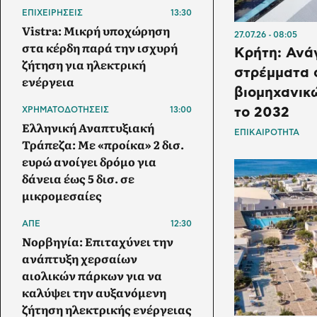
ΕΠΙΧΕΙΡΗΣΕΙΣ
13:30
Vistra: Μικρή υποχώρηση
27.07.26
08:05
στα κέρδη παρά την ισχυρή
Κρήτη: Ανάγ
ζήτηση για ηλεκτρική
στρέμματα
ενέργεια
βιομηχανικ
ΧΡΗΜΑΤΟΔΟΤΗΣΕΙΣ
13:00
το 2032
Ελληνική Αναπτυξιακή
ΕΠΙΚΑΙΡΟΤΗΤΑ
Τράπεζα: Με «προίκα» 2 δισ.
ευρώ ανοίγει δρόμο για
δάνεια έως 5 δισ. σε
μικρομεσαίες
ΑΠΕ
12:30
Νορβηγία: Επιταχύνει την
ανάπτυξη χερσαίων
αιολικών πάρκων για να
καλύψει την αυξανόμενη
ζήτηση ηλεκτρικής ενέργειας