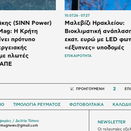
10.07.26
07:27
άκης (SINN Power)
Μαλεβίζι Ηρακλείου:
Mag: Η Κρήτη
Βιοκλιματική ανάπλαση
ίνει πρότυπο
εκατ. ευρώ με LED φωτ
εργειακής
«έξυπνες» υποδομές
με πλωτές
ΕΠΙΚΑΙΡΟΤΗΤΑ
 ΑΠΕ
2
Προηγούμενη
ΠΡΟΗΓΟΥΜΕΝΗ
Nex
ΕΠ
σελίδα
pag
ΙΟ
ΤΙΜΟΛΟΓΙΑ ΡΕΥΜΑΤΟΣ
ΦΩΤΟΒΟΛΤΑΙΚΑ
ΚΑΛΩΔΙ
ορίες / Δελτία Τύπου:
NEWSLETTER
ymagnews@gmail.com
Οι τελευταίες εξε