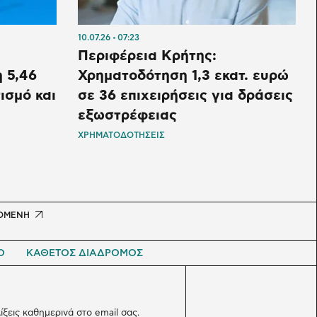
10.07.26
07:23
Περιφέρεια Κρήτης:
 5,46
Χρηματοδότηση 1,3 εκατ. ευρώ
ισμό και
σε 36 επιχειρήσεις για δράσεις
εξωστρέφειας
ΧΡΗΜΑΤΟΔΟΤΗΣΕΙΣ
t
ΟΜΕΝΗ
e
Ο
ΚΑΘΕΤΟΣ ΔΙΑΔΡΟΜΟΣ
λίξεις καθημερινά στο email σας.