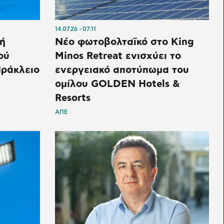
14.07.26
07:11
ή
Νέο φωτοβολταϊκό στο King
ού
Minos Retreat ενισχύει το
Ηράκλειο
ενεργειακό αποτύπωμα του
ομίλου GOLDEN Hotels &
Resorts
ΑΠΕ