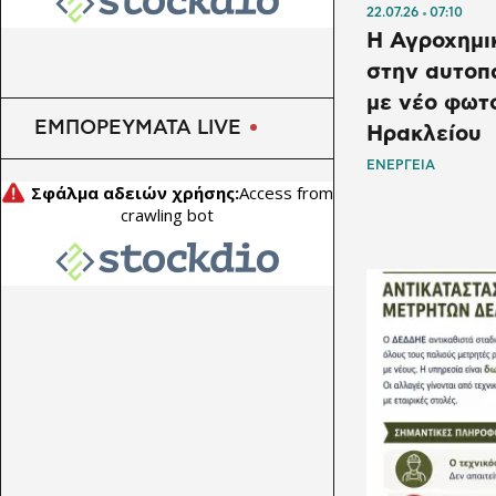
στρέφεται στον Καναδά για
22.07.26
07:10
Η Αγροχημι
εναλλακτικές προμήθειες –
Φόβοι για νέες γεωπολιτικές
στην αυτοπ
αναταράξεις
με νέο φωτ
ΕΜΠΟΡΕΥΜΑΤΑ LIVE
Ηρακλείου
ΕΝΕΡΓΕΙΑ