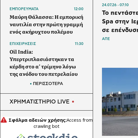
24.07.26
07:10
ΕΜΠΟΡΕΥΜΑΤΑ
12:00
Το πεντάστε
Μαύρη Θάλασσα: Η εμπορική
Spa στην Ι
ναυτιλία στην πρώτη γραμμή
σε επένδυσ
ενός ακήρυχτου πολέμου
ΑΠΕ
ΕΠΙΧΕΙΡΗΣΕΙΣ
11:30
Oil India:
Υπερτριπλασιάστηκαν τα
κέρδη στο α’ τρίμηνο λόγω
της ανόδου του πετρελαίου
ΠΕΡΙΣΣΟΤΕΡΑ
ΕΠΙΚΑΙΡΟΤΗΤΑ
11:00
Ρωσικές επιθέσεις σε
πετρελαϊκές εγκαταστάσεις
ΧΡΗΜΑΤΙΣΤΗΡΙΟ LIVE
της Naftogaz στο ανατολικό
τμήμα της Ουκρανίας
ΕΝΕΡΓΕΙΑ
10:30
LNG: Η Μέση Ανατολή